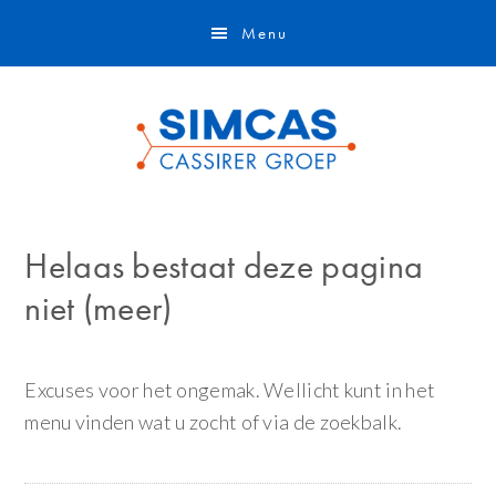
Door
Skip
Menu
naar
to
de
footer
hoofd
inhoud
Helaas bestaat deze pagina
niet (meer)
Excuses voor het ongemak. Wellicht kunt in het
menu vinden wat u zocht of via de zoekbalk.