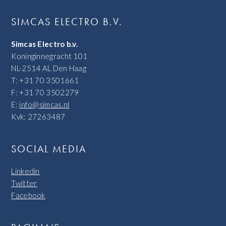
SIMCAS ELECTRO B.V.
Simcas Electro b.v.
Koninginnegracht 101
NL-2514 AL Den Haag
T: +31 70 3501661
F: +31 70 3502279
E:
info@simcas.nl
Kvk: 27263487
SOCIAL MEDIA
Linkedin
Twitter
Facebook