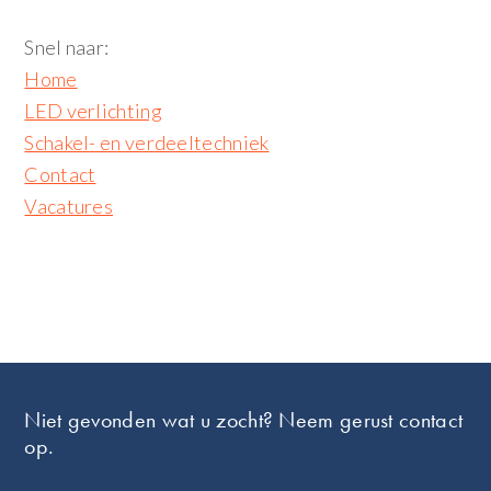
Snel naar:
Home
LED verlichting
Schakel- en verdeeltechniek
Contact
Vacatures
Footer
Niet gevonden wat u zocht? Neem gerust contact
op.