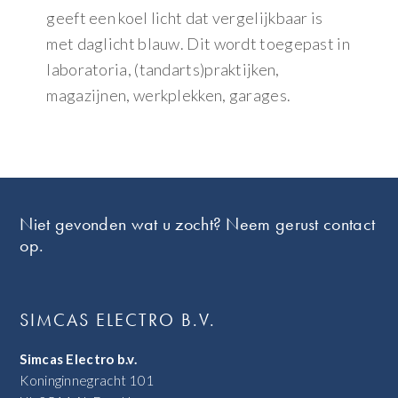
geeft een koel licht dat vergelijkbaar is
met daglicht blauw. Dit wordt toegepast in
laboratoria, (tandarts)praktijken,
magazijnen, werkplekken, garages.
Footer
Niet gevonden wat u zocht? Neem gerust contact
op.
SIMCAS ELECTRO B.V.
Simcas Electro b.v.
Koninginnegracht 101