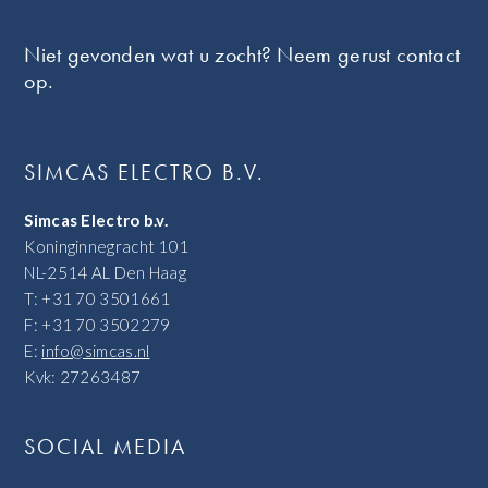
Footer
Niet gevonden wat u zocht? Neem gerust contact
op.
SIMCAS ELECTRO B.V.
Simcas Electro b.v.
Koninginnegracht 101
NL-2514 AL Den Haag
T: +31 70 3501661
F: +31 70 3502279
E:
info@simcas.nl
Kvk: 27263487
SOCIAL MEDIA