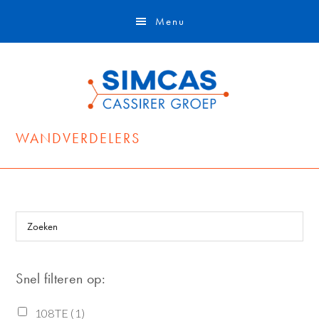
Door
Spring
Skip
Menu
naar
naar
to
de
de
footer
hoofd
eerste
inhoud
sidebar
WANDVERDELERS
Primaire
Zoeken
Sidebar
Snel filteren op:
108TE
(1)