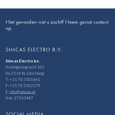
Footer
Niet gevonden wat u zocht? Neem gerust contact
op.
SIMCAS ELECTRO B.V.
Simcas Electro b.v.
Koninginnegracht 101
NL-2514 AL Den Haag
T: +31 70 3501661
F: +31 70 3502279
E:
info@simcas.nl
Kvk: 27263487
SOCIAL MEDIA