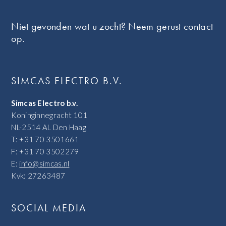
Footer
Niet gevonden wat u zocht? Neem gerust contact
op.
SIMCAS ELECTRO B.V.
Simcas Electro b.v.
Koninginnegracht 101
NL-2514 AL Den Haag
T: +31 70 3501661
F: +31 70 3502279
E:
info@simcas.nl
Kvk: 27263487
SOCIAL MEDIA