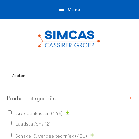
Door
Spring
Skip
Menu
naar
naar
to
de
de
footer
hoofd
eerste
inhoud
sidebar
Primaire
Zoeken
Sidebar
Productcategorieën
+
Groepenkasten
(166)
Laadstations
(2)
Schakel & Verdeeltechniek
(401)