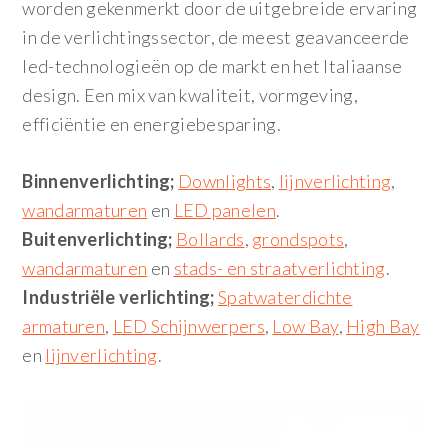
worden gekenmerkt door de uitgebreide ervaring
in de verlichtingssector, de meest geavanceerde
led-technologieën op de markt en het Italiaanse
design. Een mix van kwaliteit, vormgeving,
efficiëntie en energiebesparing.
Binnenverlichting;
Downlights
,
lijnverlichting
,
wandarmaturen
en
LED panelen
.
Buitenverlichting;
Bollards
,
grondspots
,
wandarmaturen
en
stads- en straatverlichting
.
Industriële verlichting;
Spatwaterdichte
armaturen
,
LED Schijnwerpers
,
Low Bay
,
High Bay
en
lijnverlichting
.