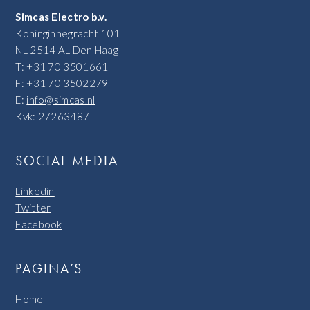
Simcas Electro b.v.
Koninginnegracht 101
NL-2514 AL Den Haag
T: +31 70 3501661
F: +31 70 3502279
E:
info@simcas.nl
Kvk: 27263487
SOCIAL MEDIA
Linkedin
Twitter
Facebook
PAGINA’S
Home