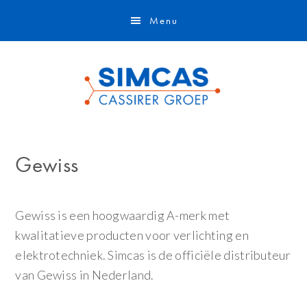
Door
Skip
Menu
naar
to
de
footer
hoofd
inhoud
Gewiss
Gewiss is een hoogwaardig A-merk met
kwalitatieve producten voor verlichting en
elektrotechniek. Simcas is de officiële distributeur
van Gewiss in Nederland.