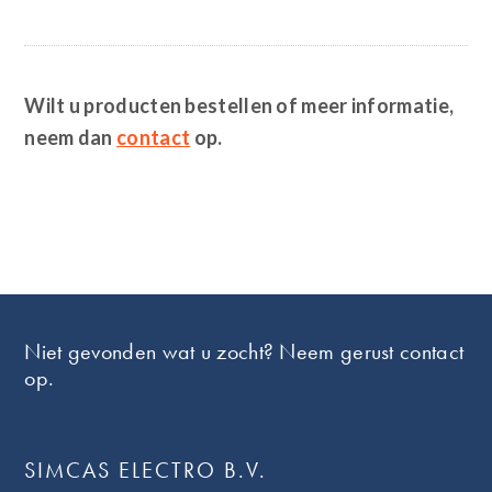
Wilt u producten bestellen of meer informatie,
neem dan
contact
op.
Footer
Niet gevonden wat u zocht? Neem gerust contact
op.
SIMCAS ELECTRO B.V.