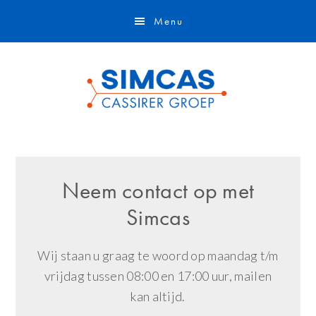
Door
Skip
Menu
naar
to
de
footer
hoofd
inhoud
Neem contact op met
Simcas
Wij staan u graag te woord op maandag t/m
vrijdag tussen 08:00 en 17:00 uur, mailen
kan altijd.