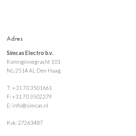
Adres
Simcas Electro b.v.
Koninginnegracht 101
NL-2514 AL Den Haag
T: +31 70 3501661
F: +31 70 3502279
E: info@simcas.nl
Kvk: 27263487