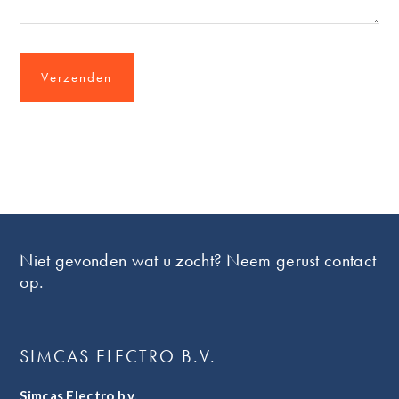
Footer
Niet gevonden wat u zocht? Neem gerust contact
op.
SIMCAS ELECTRO B.V.
Simcas Electro b.v.