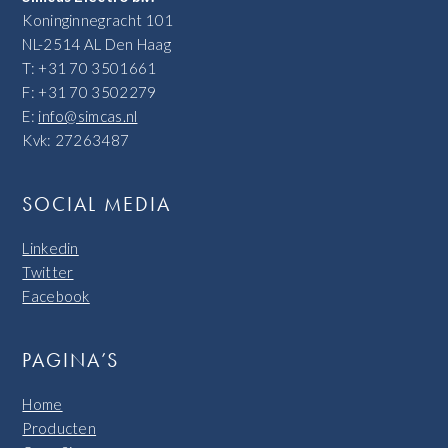
Koninginnegracht 101
NL-2514 AL Den Haag
T: +31 70 3501661
F: +31 70 3502279
E:
info@simcas.nl
Kvk: 27263487
SOCIAL MEDIA
Linkedin
Twitter
Facebook
PAGINA’S
Home
Producten