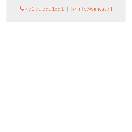
+31 70 3501661
|
info@simcas.nl