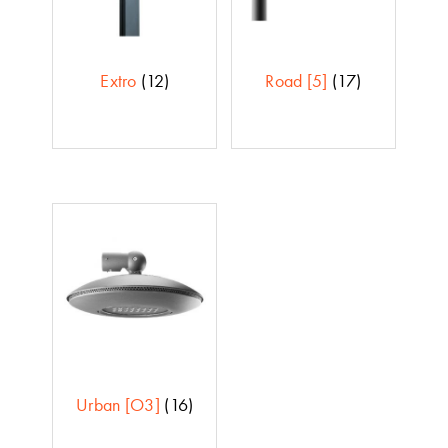
Extro
(12)
Road [5]
(17)
Urban [O3]
(16)