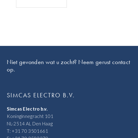
Footer
Niet gevonden wat u zocht? Neem gerust contact
op.
SIMCAS ELECTRO B.V.
Simcas Electro b.v.
Koninginnegracht 101
NL-2514 AL Den Haag
T: +31 70 3501661