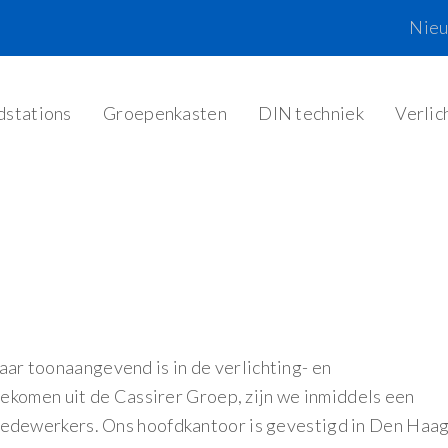
Nie
dstations
Groepenkasten
DIN techniek
Verlic
jaar toonaangevend is in de verlichting- en
ekomen uit de Cassirer Groep, zijn we inmiddels een
dewerkers. Ons hoofdkantoor is gevestigd in Den Haag