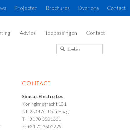
uws
Projecten
Brochures
Over ons
Contact
hting
Advies
Toepassingen
Contact
Zoeken
Primaire
CONTACT
Sidebar
Simcas Electro b.v.
Koninginnegracht 101
NL-2514 AL Den Haag
T: +31 70 3501661
,
F: +31 70 3502279