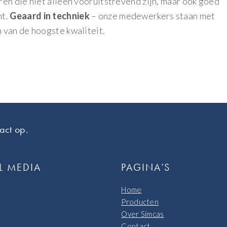
en die niet alleen vooruitstrevend zijn, maar ook goed
nt.
Geaard in techniek
– onze medewerkers staan met
 van de hoogste kwaliteit.
act op.
L MEDIA
PAGINA’S
Home
Producten
Over Simcas
Contact