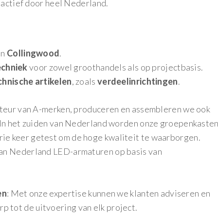
 actief door heel Nederland.
en
Collingwood
.
echniek
voor zowel groothandels als op projectbasis.
hnische artikelen
, zoals
verdeelinrichtingen
.
uteur van A-merken, produceren en assembleren we ook
 In het zuiden van Nederland worden onze groepenkaste
e keer getest om de hoge kwaliteit te waarborgen.
an Nederland LED-armaturen op basis van
en
: Met onze expertise kunnen we klanten adviseren en
p tot de uitvoering van elk project.