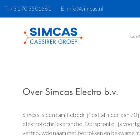
Door
Spring
Skip
T: +31 70 3501661
E: info@simcas.nl
naar
naar
to
de
de
footer
hoofd
eerste
Laa
inhoud
sidebar
Over Simcas Electro b.v.
Simcas is een familiebedrijf dat al meer dan 70 
elektrotechniekbranche. Oorspronkelijk voortg
vertrouwde naam met betrokken en bekwame me