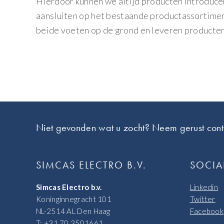
Hierdoor kunnen we altijd producten introducer
aansluiten op het bestaande productassortime
beide voeten op de grond en leveren producten
Footer
Niet gevonden wat u zocht? Neem gerust cont
SIMCAS ELECTRO B.V.
SOCIA
Simcas Electro b.v.
Linkedin
Koninginnegracht 101
Twitter
NL-2514 AL Den Haag
Facebook
T: +31 70 3501661