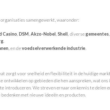
 organisaties samengewerkt, waaronder:
d Casino
,
DSM
,
Akzo-Nobel
,
Shell
, diverse
gemeentes
,
rg
.
anen
, en de
voedselverwerkende industrie
.
at zorgt voor snelheid en flexibiliteit in de huidige markt
e ontwikkelen op gebieden die hen aanspreken, wat ons 
te introduceren. We streven ernaar om kennis te delen e
e bedenken met nieuwe ideeën en producten.