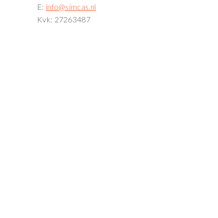
E:
info@simcas.nl
Kvk: 27263487
n