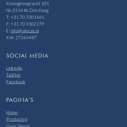
Koninginnegracht 101
NL-2514 AL Den Haag
T: +31 70 3501661
F: +31 70 3502279
E:
info@simcas.nl
Kvk: 27263487
SOCIAL MEDIA
Linkedin
Twitter
Facebook
PAGINA’S
Home
Producten
Over Simcas