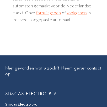
automaten gemaakt voor de Nederlandse
markt. Onze
fornuisgroep
of
kookgroep
is
een veel toegepaste automaat.
Footer
Niet gevonden wat u zocht? Neem gerust contact
op.
SIMCAS ELECTRO B.V.
Simcas Electro b.v.