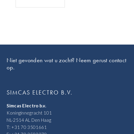
Footer
Niet gevonden wat u zocht? Neem gerust contact
op.
SIMCAS ELECTRO B.V.
Simcas Electro b.v.
Koninginnegracht 101
NL-2514 AL Den Haag
T: +31 70 3501661