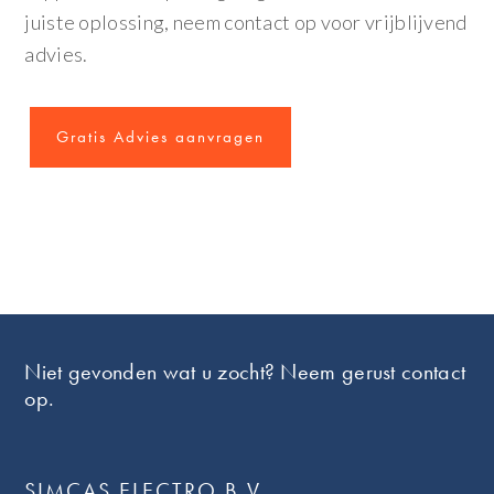
juiste oplossing, neem contact op voor vrijblijvend
advies.
Gratis Advies aanvragen
Footer
Niet gevonden wat u zocht? Neem gerust contact
op.
SIMCAS ELECTRO B.V.