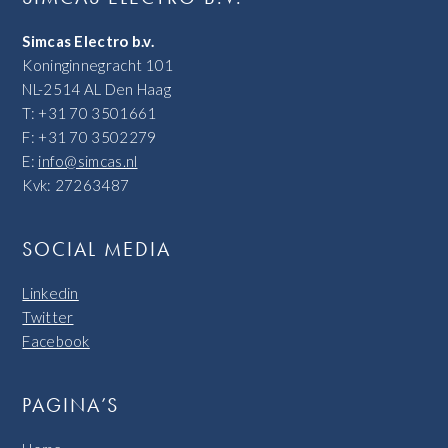
Simcas Electro b.v.
Koninginnegracht 101
NL-2514 AL Den Haag
T: +31 70 3501661
F: +31 70 3502279
E:
info@simcas.nl
Kvk: 27263487
SOCIAL MEDIA
Linkedin
Twitter
Facebook
PAGINA’S