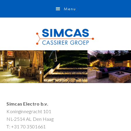
Door
Spring
Skip
Menu
naar
naar
to
de
de
footer
hoofd
eerste
inhoud
sidebar
Primaire
Simcas Electro b.v.
Koninginnegracht 101
Sidebar
NL-2514 AL Den Haag
T: +31 70 3501661