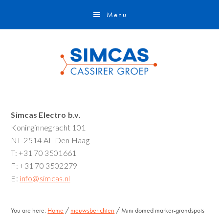
Door
Spring
Skip
Menu
naar
naar
to
de
de
footer
hoofd
eerste
inhoud
sidebar
Primaire
Simcas Electro b.v.
Koninginnegracht 101
Sidebar
NL-2514 AL Den Haag
T: +31 70 3501661
F: +31 70 3502279
E:
info@simcas.nl
You are here:
Home
/
nieuwsberichten
/ Mini domed marker-grondspots