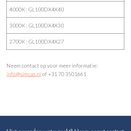
4000K : GL100DX4X40
3000K : GL100DX4X30
2700K : GL100DX4X27
Neem contact op voor meer informatie:
info@simcas.nl
of +31 70 3501661
Footer
Niet gevonden wat u zocht? Neem gerust contact