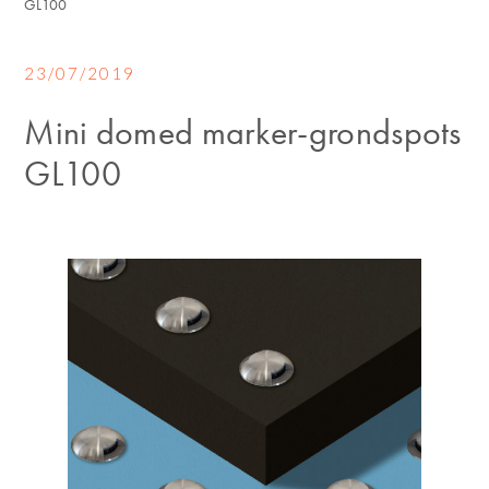
GL100
23/07/2019
Mini domed marker-grondspots
GL100