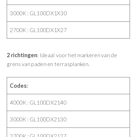
3000K : GL100DX1X30
2700K : GL100DX1X27
2 richtingen
: Ideaal voor het markeren van de
grens van paden en terrasplanken.
Codes:
4000K : GL100DX2140
3000K : GL100DX2130
2700K : GL100DX2127