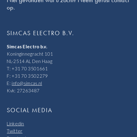
op.
SIMCAS ELECTRO B.V.
Simcas Electro b.v.
Koninginnegracht 101
NL-2514 AL Den Haag
T: +31 70 3501661
F: +31 70 3502279
E:
info@simcas.nl
Kvk: 27263487
SOCIAL MEDIA
Linkedin
Twitter