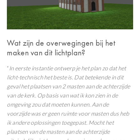
Wat zijn de overwegingen bij het
maken van dit lichtplan?
“
In eerste instantie ontwerp je het plan zo dat het
licht-technisch het beste is. Dat betekende in dit
geval het plaatsen van 2 masten aan de achterzijde
van de kerk. Op basis van wat ik kon zien in de
omgeving zou dat moeten kunnen. Aan de
voorzijde was er geen ruimte voor masten dus heb
ik andere oplossingen toegepast. Mocht het
plaatsen van de masten aan de achterzijde