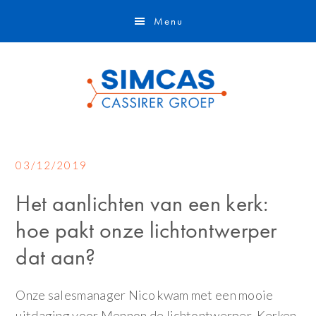
Door
Skip
Menu
naar
to
de
footer
hoofd
inhoud
03/12/2019
Het aanlichten van een kerk:
hoe pakt onze lichtontwerper
dat aan?
Onze salesmanager Nico kwam met een mooie
uitdaging voor Mennon de lichtontwerper. Kerken