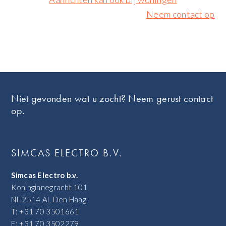
Neem contact op
Footer
Niet gevonden wat u zocht? Neem gerust contact
op.
SIMCAS ELECTRO B.V.
Simcas Electro b.v.
Koninginnegracht 101
NL-2514 AL Den Haag
T: +31 70 3501661
F: +31 70 3502279