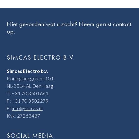
Footer
Niet gevonden wat u zocht? Neem gerust contact
op.
SIMCAS ELECTRO B.V.
Simcas Electro b.v.
Koninginnegracht 101
NL-2514 AL Den Haag
T: +31 70 3501661
F: +31 70 3502279
E:
info@simcas.nl
Kvk: 27263487
SOCIAL MEDIA