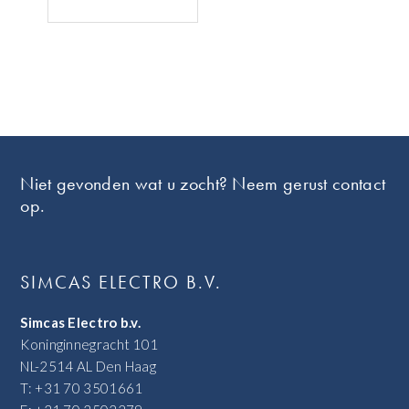
Footer
Niet gevonden wat u zocht? Neem gerust contact
op.
SIMCAS ELECTRO B.V.
Simcas Electro b.v.
Koninginnegracht 101
NL-2514 AL Den Haag
T: +31 70 3501661