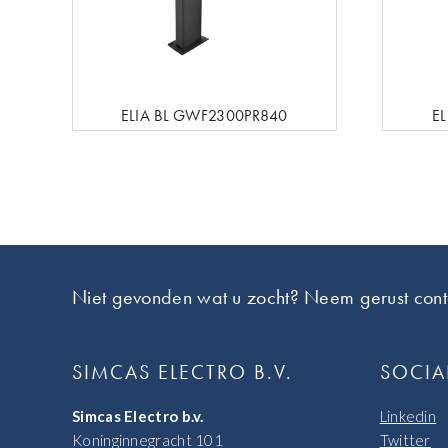
ELIA BL GWF2300PR840
E
Footer
Niet gevonden wat u zocht? Neem gerust cont
SIMCAS ELECTRO B.V.
SOCIA
Simcas Electro b.v.
Linkedin
Koninginnegracht 101
Twitter