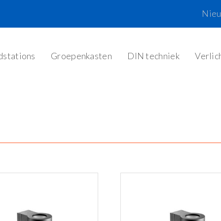
Nie
dstations
Groepenkasten
DIN techniek
Verlic