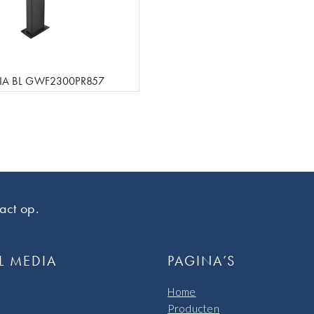
LIA BL GWF2300PR857
act op.
L MEDIA
PAGINA’S
Home
Producten