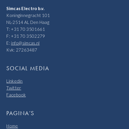
Simcas Electro b.v.
Koninginnegracht 101
NL-2514 AL Den Haag
T: +31 70 3501661
F: +31 70 3502279
E:
info@simcas.nl
Kvk: 27263487
SOCIAL MEDIA
Linkedin
Twitter
Facebook
PAGINA’S
Home