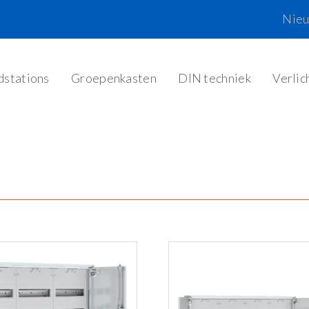
Nie
dstations
Groepenkasten
DIN techniek
Verlic