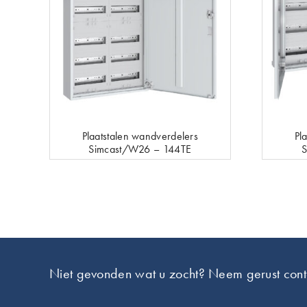
Plaatstalen wandverdelers
Pl
Simcast/W26 – 144TE
S
Footer
Niet gevonden wat u zocht? Neem gerust cont