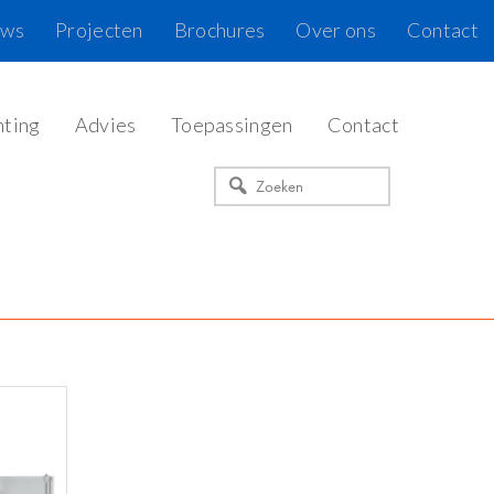
uws
Projecten
Brochures
Over ons
Contact
hting
Advies
Toepassingen
Contact
Zoeken