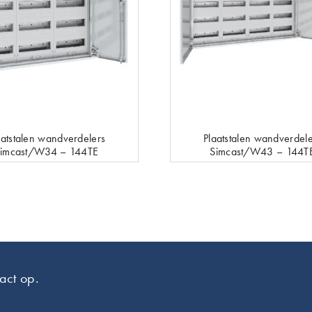
aatstalen wandverdelers
Plaatstalen wandverdele
imcast/W34 – 144TE
Simcast/W43 – 144T
act op.