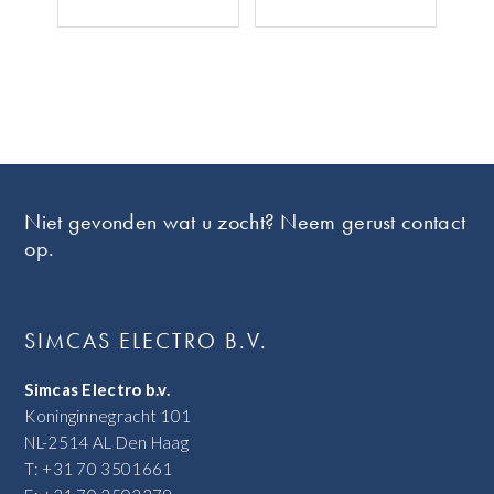
Footer
Niet gevonden wat u zocht? Neem gerust contact
op.
SIMCAS ELECTRO B.V.
Simcas Electro b.v.
Koninginnegracht 101
NL-2514 AL Den Haag
T: +31 70 3501661