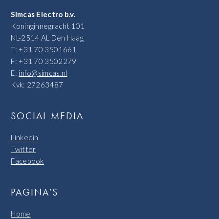
Simcas Electro b.v.
Koninginnegracht 101
NL-2514 AL Den Haag
T: +31 70 3501661
F: +31 70 3502279
E:
info@simcas.nl
Kvk: 27263487
SOCIAL MEDIA
Linkedin
Twitter
Facebook
PAGINA’S
Home