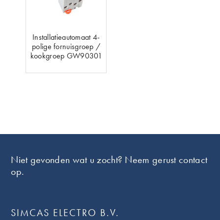
Installatieautomaat 4-
polige fornuisgroep /
kookgroep GW90301
Footer
Niet gevonden wat u zocht? Neem gerust contact
op.
SIMCAS ELECTRO B.V.