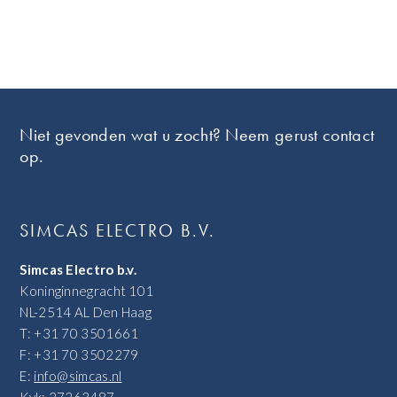
Footer
Niet gevonden wat u zocht? Neem gerust contact
op.
SIMCAS ELECTRO B.V.
Simcas Electro b.v.
Koninginnegracht 101
NL-2514 AL Den Haag
T: +31 70 3501661
F: +31 70 3502279
E:
info@simcas.nl