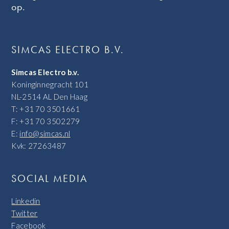
op.
SIMCAS ELECTRO B.V.
Simcas Electro b.v.
Koninginnegracht 101
NL-2514 AL Den Haag
T: +31 70 3501661
F: +31 70 3502279
E:
info@simcas.nl
Kvk: 27263487
SOCIAL MEDIA
Linkedin
Twitter
Facebook