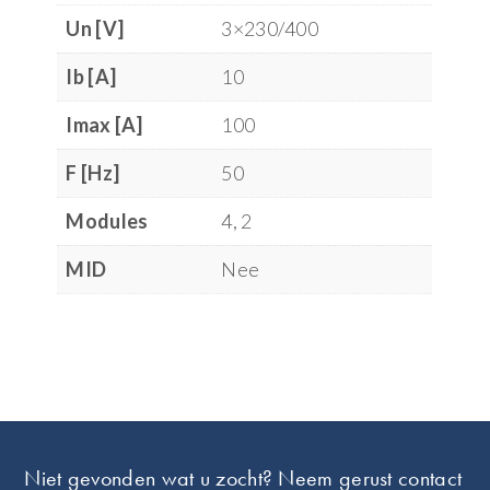
Un [V]
3×230/400
Ib [A]
10
Imax [A]
100
F [Hz]
50
Modules
4, 2
MID
Nee
Footer
Niet gevonden wat u zocht? Neem gerust contact