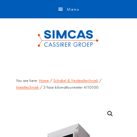
Door
Skip
Menu
naar
to
de
footer
hoofd
inhoud
You are here:
Home
/
Schakel & Verdeeltechniek
/
Meettechniek
/ 3 Fase kilowattuurmeter 4110100