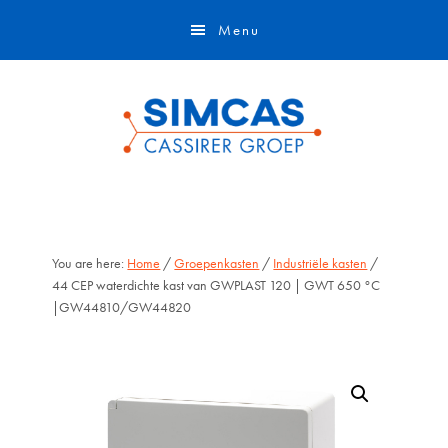
Door
Skip
Menu
naar
to
de
footer
hoofd
inhoud
You are here:
Home
/
Groepenkasten
/
Industriële kasten
/
44 CEP waterdichte kast van GWPLAST 120 | GWT 650 °C
|GW44810/GW44820