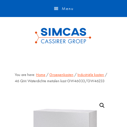
Door
Skip
Menu
naar
to
de
footer
hoofd
inhoud
You are here:
Home
/
Groepenkasten
/
Industriële kasten
/
46 QM Waterdichte metalen kast GW46033/GW46233