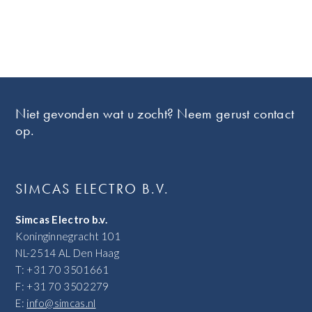
Footer
Niet gevonden wat u zocht? Neem gerust contact
op.
SIMCAS ELECTRO B.V.
Simcas Electro b.v.
Koninginnegracht 101
NL-2514 AL Den Haag
T: +31 70 3501661
F: +31 70 3502279
E:
info@simcas.nl