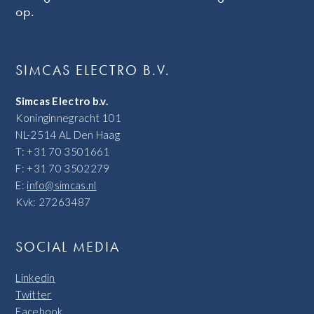
op.
SIMCAS ELECTRO B.V.
Simcas Electro b.v.
Koninginnegracht 101
NL-2514 AL Den Haag
T: +31 70 3501661
F: +31 70 3502279
E:
info@simcas.nl
Kvk: 27263487
SOCIAL MEDIA
Linkedin
Twitter
Facebook