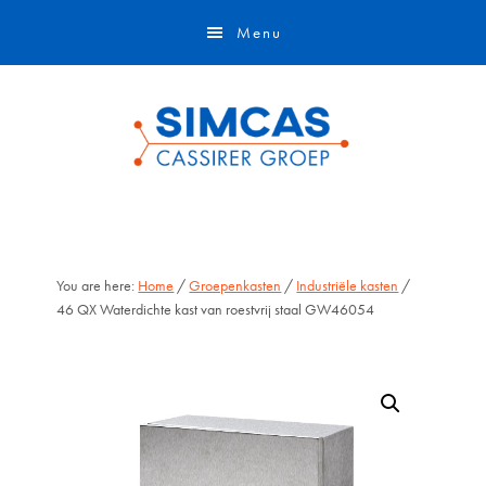
Door
Skip
Menu
naar
to
de
footer
hoofd
inhoud
You are here:
Home
/
Groepenkasten
/
Industriële kasten
/
46 QX Waterdichte kast van roestvrij staal GW46054