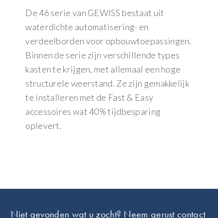
De 46 serie van GEWISS bestaat uit
waterdichte automatisering- en
verdeelborden voor opbouwtoepassingen.
Binnen de serie zijn verschillende types
kasten te krijgen, met allemaal een hoge
structurele weerstand. Ze zijn gemakkelijk
te installeren met de Fast & Easy
accessoires wat 40% tijdbesparing
oplevert.
Footer
Niet gevonden wat u zocht? Neem gerust contact