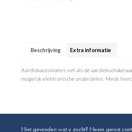
Beschrijving
Extra informatie
Aardlekautomaten: net als de aardlekschakela
mogelijk elektronische onderdelen. Mede hier
Footer
Niet gevonden wat u zocht? Neem gerust cont