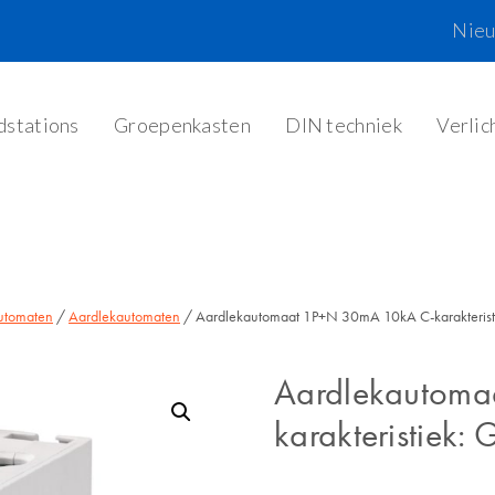
Nie
dstations
Groepenkasten
DIN techniek
Verlic
utomaten
/
Aardlekautomaten
/ Aardlekautomaat 1P+N 30mA 10kA C-karakteri
Aardlekautoma
karakteristiek