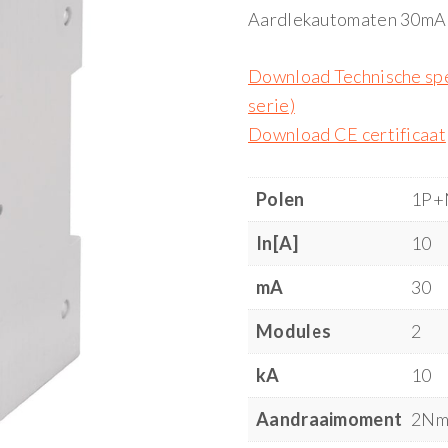
Aardlekautomaten 30mA
Download Technische sp
serie)
Download CE certificaat
Polen
1P+
In[A]
10
mA
30
Modules
2
kA
10
Aandraaimoment
2N