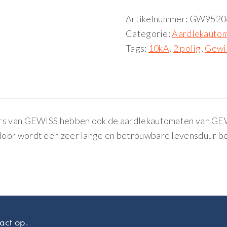
Artikelnummer:
GW9520
Categorie:
Aardlekauto
Tags:
10kA
,
2 polig
,
Gewi
ars van GEWISS hebben ook de aardlekautomaten van GE
door wordt een zeer lange en betrouwbare levensduur b
act op.