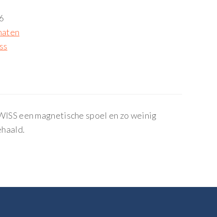
6
maten
ss
WISS een magnetische spoel en zo weinig
ehaald.