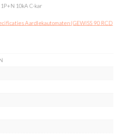
 1P+N 10kA C-kar
ecificaties Aardlekautomaten (GEWISS 90 RCD
N
m