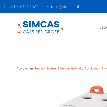
Door
Skip
T: +31 70 3501661
E: info@simcas.nl
naar
to
de
footer
hoofd
Laa
inhoud
You are here:
Home
/
Schakel & Verdeeltechniek
/
Schakelaars & A