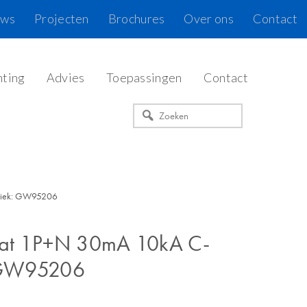
uws
Projecten
Brochures
Over ons
Contact
hting
Advies
Toepassingen
Contact
Zoeken
stiek: GW95206
at 1P+N 30mA 10kA C-
: GW95206