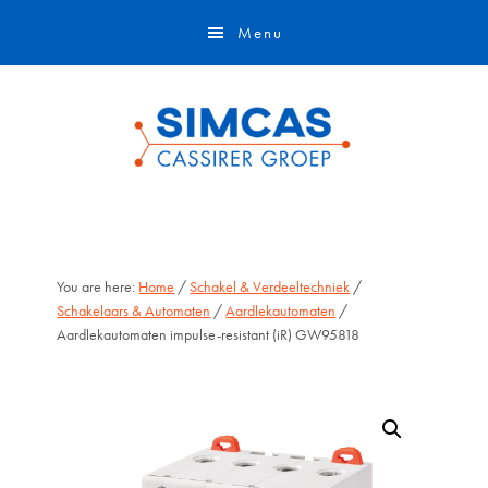
Door
Skip
Menu
naar
to
de
footer
hoofd
inhoud
You are here:
Home
/
Schakel & Verdeeltechniek
/
Schakelaars & Automaten
/
Aardlekautomaten
/
Aardlekautomaten impulse-resistant (iR) GW95818