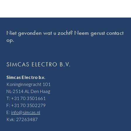
Footer
Niet gevonden wat u zocht? Neem gerust contact
op.
SIMCAS ELECTRO B.V.
Simcas Electro b.v.
Koninginnegracht 101
NL-2514 AL Den Haag
T: +31 70 3501661
F: +31 70 3502279
E:
info@simcas.nl
Kvk: 27263487