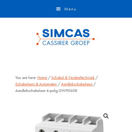
Door
Skip
Menu
naar
to
de
footer
hoofd
inhoud
You are here:
Home
/
Schakel & Verdeeltechniek
/
Schakelaars & Automaten
/
Aardlekschakelaars
/
Aardlekschakelaar 4-polig GW95608