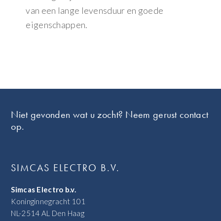
van een lange levensduur en goede
eigenschappen.
Footer
Niet gevonden wat u zocht? Neem gerust contact
op.
SIMCAS ELECTRO B.V.
Simcas Electro b.v.
Koninginnegracht 101
NL-2514 AL Den Haag