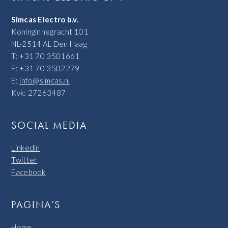
Simcas Electro b.v.
Koninginnegracht 101
NL-2514 AL Den Haag
T: +31 70 3501661
F: +31 70 3502279
E:
info@simcas.nl
Kvk: 27263487
SOCIAL MEDIA
Linkedin
Twitter
Facebook
PAGINA’S
Home