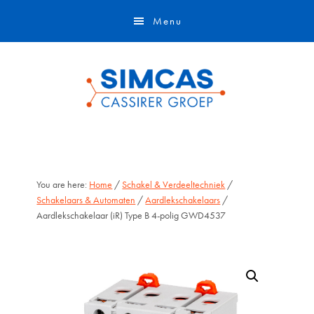
Door
Skip
Menu
naar
to
de
footer
hoofd
inhoud
You are here:
Home
/
Schakel & Verdeeltechniek
/
Schakelaars & Automaten
/
Aardlekschakelaars
/
Aardlekschakelaar (iR) Type B 4-polig GWD4537