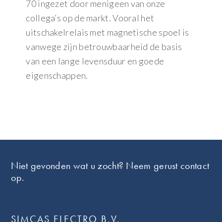
70 ingezet door menigeen van onze
collega’s op de markt. Vooral het
uitschakelrelais met magnetische spoel is
vanwege zijn betrouwbaarheid de basis
van een lange levensduur en goede
eigenschappen.
Footer
Niet gevonden wat u zocht? Neem gerust contact
op.
SIMCAS ELECTRO B.V.