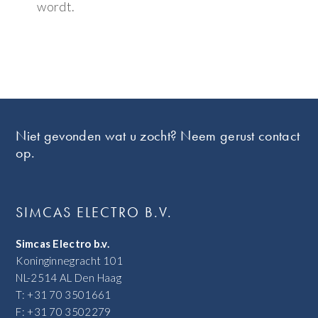
wordt.
Footer
Niet gevonden wat u zocht? Neem gerust contact
op.
SIMCAS ELECTRO B.V.
Simcas Electro b.v.
Koninginnegracht 101
NL-2514 AL Den Haag
T: +31 70 3501661
F: +31 70 3502279