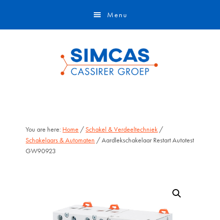
Door
Skip
Menu
naar
to
de
footer
hoofd
inhoud
You are here:
Home
/
Schakel & Verdeeltechniek
/
Schakelaars & Automaten
/ Aardlekschakelaar Restart Autotest
GW90923