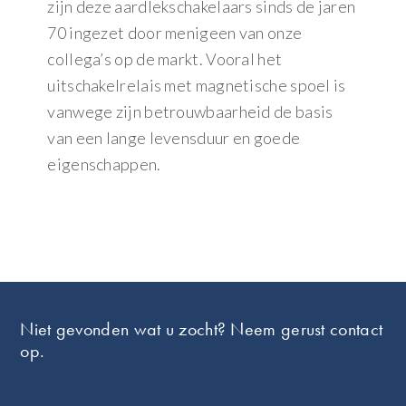
zijn deze aardlekschakelaars sinds de jaren
70 ingezet door menigeen van onze
collega’s op de markt. Vooral het
uitschakelrelais met magnetische spoel is
vanwege zijn betrouwbaarheid de basis
van een lange levensduur en goede
eigenschappen.
Footer
Niet gevonden wat u zocht? Neem gerust contact
op.