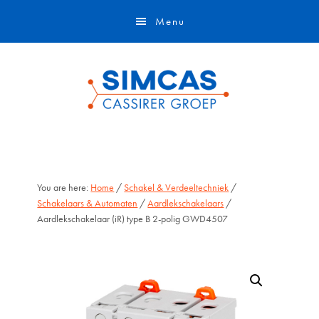
Door
Skip
Menu
naar
to
de
footer
hoofd
inhoud
You are here:
Home
/
Schakel & Verdeeltechniek
/
Schakelaars & Automaten
/
Aardlekschakelaars
/
Aardlekschakelaar (iR) type B 2-polig GWD4507