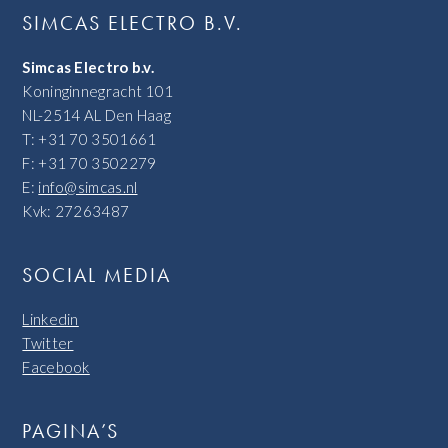
SIMCAS ELECTRO B.V.
Simcas Electro b.v.
Koninginnegracht 101
NL-2514 AL Den Haag
T: +31 70 3501661
F: +31 70 3502279
E:
info@simcas.nl
Kvk: 27263487
SOCIAL MEDIA
Linkedin
Twitter
Facebook
PAGINA’S