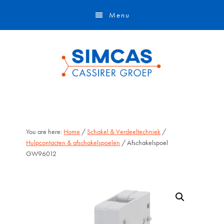
Door
Skip
Menu
naar
to
de
footer
hoofd
inhoud
You are here:
Home
/
Schakel & Verdeeltechniek
/
Hulpcontacten & afschakelspoelen
/ Afschakelspoel
GW96012