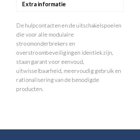
Extra informatie
De hulpcontacten en de uitschakelspoelen
die voor alle modulaire
stroomonderbrekers en
overstroombeveiligingen identiek zijn,
staan garant voor eenvoud,
uitwisselbaarheid, meervoudig gebruik en
rationalisering van de benodigde
producten.
Footer