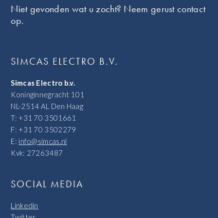
Niet gevonden wat u zocht? Neem gerust contact
op.
SIMCAS ELECTRO B.V.
Simcas Electro b.v.
Koninginnegracht 101
NL-2514 AL Den Haag
T: +31 70 3501661
F: +31 70 3502279
E:
info@simcas.nl
Kvk: 27263487
SOCIAL MEDIA
Linkedin
Twitter