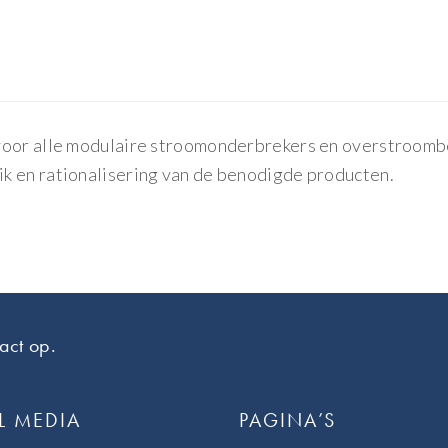
voor alle modulaire stroomonderbrekers en overstroombev
k en rationalisering van de benodigde producten.
act op.
L MEDIA
PAGINA’S