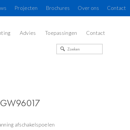
uws
Projecten
Brochures
Over ons
Contact
hting
Advies
Toepassingen
Contact
Zoeken
el GW96017
nning afschakelspoelen