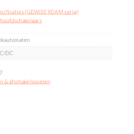
cificaties (GEWISS 90 AM serie)
 hoofdschakelaars
ekautomaten
AC/DC
7
n & afschakelspoelen