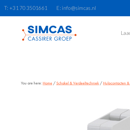
Door
Skip
T: +31 70 3501661
E: info@simcas.nl
naar
to
de
footer
hoofd
Laa
inhoud
You are here:
Home
/
Schakel & Verdeeltechniek
/
Hulpcontacten &