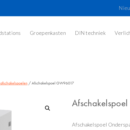
Nie
dstations
Groepenkasten
DIN techniek
Verlic
 afschakelspoelen
/ Afschakelspoel GW96017
Afschakelspo
Afschakelspoel Onderspa