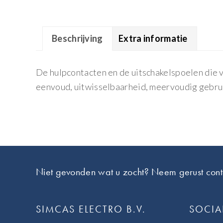
Beschrijving
Extra informatie
De hulpcontacten en de uitschakelspoelen die 
eenvoud, uitwisselbaarheid, meervoudig gebrui
Footer
Niet gevonden wat u zocht? Neem gerust cont
SIMCAS ELECTRO B.V.
SOCIA