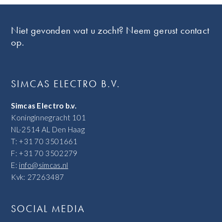
Footer
Niet gevonden wat u zocht? Neem gerust contact
op.
SIMCAS ELECTRO B.V.
Simcas Electro b.v.
Koninginnegracht 101
NL-2514 AL Den Haag
T: +31 70 3501661
F: +31 70 3502279
E:
info@simcas.nl
Kvk: 27263487
SOCIAL MEDIA