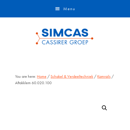
Door
Skip
Menu
naar
to
de
footer
hoofd
inhoud
You are here:
Home
/
Schakel & Verdeeltechniek
/
Kamrails
/
Aftakklem 60.020.100