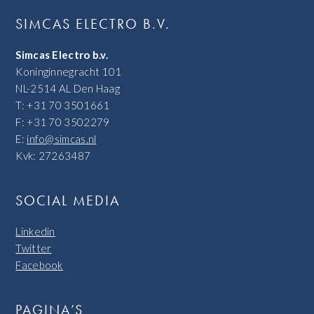
SIMCAS ELECTRO B.V.
Simcas Electro b.v.
Koninginnegracht 101
NL-2514 AL Den Haag
T: +31 70 3501661
F: +31 70 3502279
E:
info@simcas.nl
Kvk: 27263487
SOCIAL MEDIA
Linkedin
Twitter
Facebook
PAGINA’S