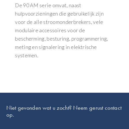
De 90 AM serie omvat, naast
hulpvoorzieningen die gebruikelijk zijn
voor de alle stroomonderbrekers, vele
modulaire accessoires voor de
bescherming, besturing, programmering,
meting en signalering in elektrische
systemen.
Footer
Niet gevonden wat u zocht? Neem gerust contact
op.