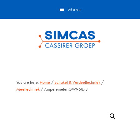
Door
Skip
Menu
naar
to
de
footer
hoofd
inhoud
You are here:
Home
/
Schakel & Verdeeltechniek
/
Meettechniek
/ Ampèremeter GW96873