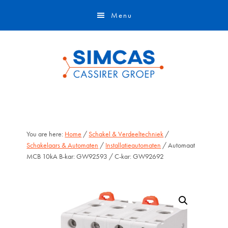
Door
Skip
Menu
naar
to
de
footer
hoofd
inhoud
You are here:
Home
/
Schakel & Verdeeltechniek
/
Schakelaars & Automaten
/
Installatieautomaten
/ Automaat
MCB 10kA B-kar: GW92593 / C-kar: GW92692