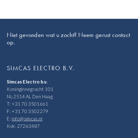
Footer
Niet gevonden wat u zocht? Neem gerust contact
op.
SIMCAS ELECTRO B.V.
Simcas Electro b.v.
Koninginnegracht 101
NL-2514 AL Den Haag
T: +31 70 3501661
F: +31 70 3502279
E:
info@simcas.nl
Kvk: 27263487