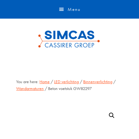
Door
Skip
Menu
naar
to
de
footer
hoofd
inhoud
You are here:
Home
/
LED verlichting
/
Binnenverlichting
/
Wandarmaturen
/ Beton voetstuk GW82297