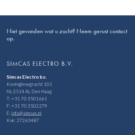
Footer
Niet gevonden wat u zocht? Neem gerust contact
op.
SIMCAS ELECTRO B.V.
Simcas Electro b.v.
Koninginnegracht 101
NL-2514 AL Den Haag
T: +31 70 3501661
F: +31 70 3502279
E:
info@simcas.nl
Kvk: 27263487