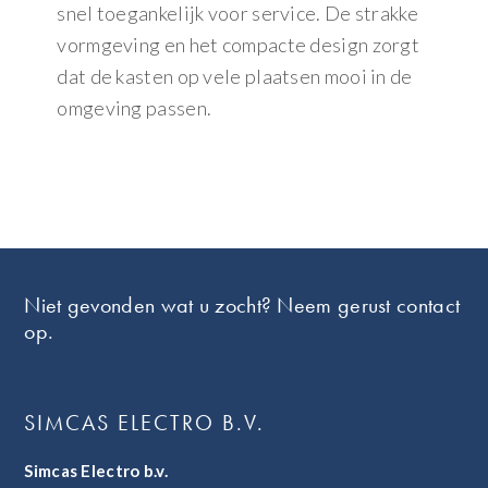
snel toegankelijk voor service. De strakke
vormgeving en het compacte design zorgt
dat de kasten op vele plaatsen mooi in de
omgeving passen.
Footer
Niet gevonden wat u zocht? Neem gerust contact
op.
SIMCAS ELECTRO B.V.
Simcas Electro b.v.