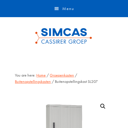
Door
Skip
Menu
naar
to
de
footer
hoofd
inhoud
You are here:
Home
/
Groepenkasten
/
Buitenopstellingskasten
/ Buitenopstellingskast SL207