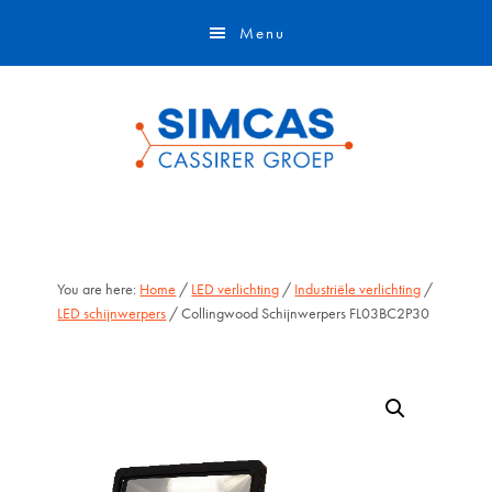
Door
Skip
Menu
naar
to
de
footer
hoofd
inhoud
You are here:
Home
/
LED verlichting
/
Industriële verlichting
/
LED schijnwerpers
/ Collingwood Schijnwerpers FL03BC2P30