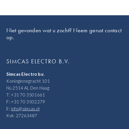
Footer
Niet gevonden wat u zocht? Neem gerust contact
op.
SIMCAS ELECTRO B.V.
Simcas Electro b.v.
Koninginnegracht 101
NL-2514 AL Den Haag
T: +31 70 3501661
F: +31 70 3502279
E:
info@simcas.nl
Kvk: 27263487