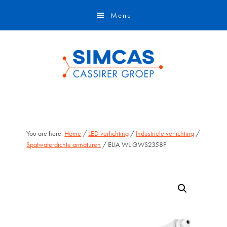
Door
Skip
Menu
naar
to
de
footer
hoofd
inhoud
You are here:
Home
/
LED verlichting
/
Industriële verlichting
/
Spatwaterdichte armaturen
/ ELIA WL GWS2358P