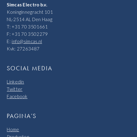
Simcas Electro b.v.
Koninginnegracht 101
NL-2514 AL Den Haag
T: +31 70 3501661
F: +31 70 3502279
E:
info@simcas.nl
Kvk: 27263487
SOCIAL MEDIA
Linkedin
Twitter
Facebook
PAGINA’S
Home
Producten