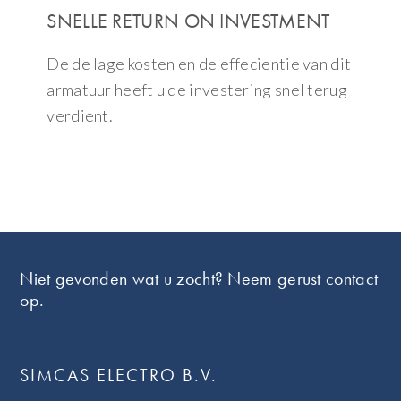
SNELLE RETURN ON INVESTMENT
De de lage kosten en de effecientie van dit
armatuur heeft u de investering snel terug
verdient.
Footer
Niet gevonden wat u zocht? Neem gerust contact
op.
SIMCAS ELECTRO B.V.