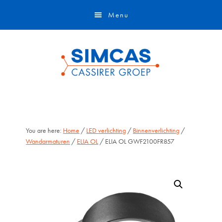
Door
Skip
Menu
naar
to
de
footer
hoofd
inhoud
You are here:
Home
/
LED verlichting
/
Binnenverlichting
/
Wandarmaturen
/
ELIA OL
/ ELIA OL GWF2100FR857