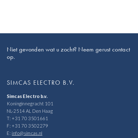
Footer
Niet gevonden wat u zocht? Neem gerust contact
op.
SIMCAS ELECTRO B.V.
Simcas Electro b.v.
Koninginnegracht 101
NL-2514 AL Den Haag
T: +31 70 3501661
F: +31 70 3502279
E:
info@simcas.nl