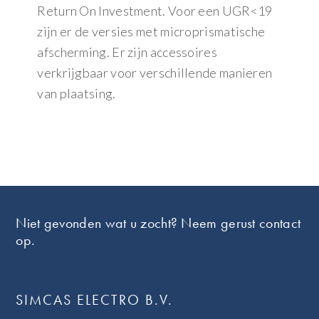
Return On Investment. Voor een UGR<19
zijn er de versies met microprismatische
afscherming. Er zijn accessoires
verkrijgbaar voor verschillende manieren
van plaatsing.
Footer
Niet gevonden wat u zocht? Neem gerust contact
op.
SIMCAS ELECTRO B.V.