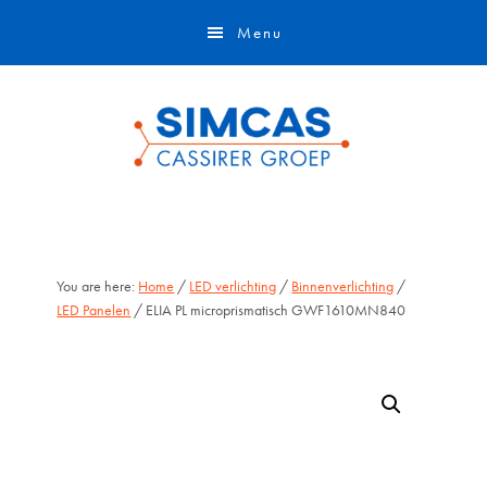
Door
Skip
Menu
naar
to
de
footer
hoofd
inhoud
You are here:
Home
/
LED verlichting
/
Binnenverlichting
/
LED Panelen
/ ELIA PL microprismatisch GWF1610MN840