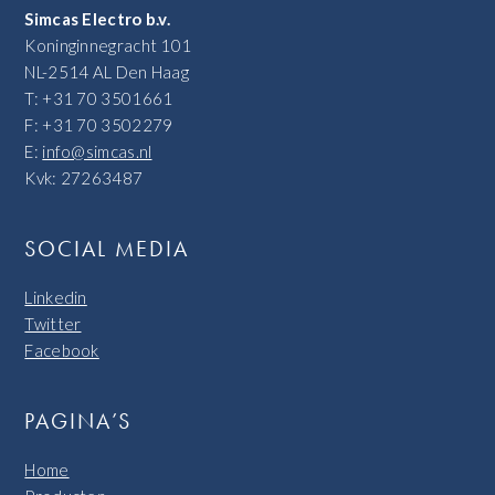
Simcas Electro b.v.
Koninginnegracht 101
NL-2514 AL Den Haag
T: +31 70 3501661
F: +31 70 3502279
E:
info@simcas.nl
Kvk: 27263487
SOCIAL MEDIA
Linkedin
Twitter
Facebook
PAGINA’S
Home