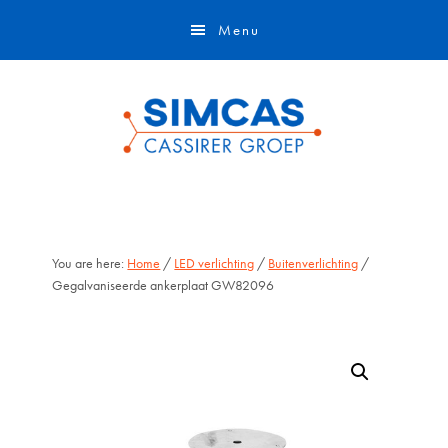
Door
Skip
Menu
naar
to
de
footer
hoofd
inhoud
You are here:
Home
/
LED verlichting
/
Buitenverlichting
/
Gegalvaniseerde ankerplaat GW82096