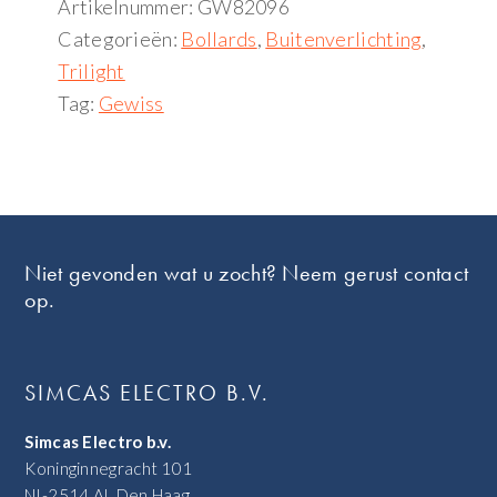
Artikelnummer:
GW82096
Categorieën:
Bollards
,
Buitenverlichting
,
Trilight
Tag:
Gewiss
Footer
Niet gevonden wat u zocht? Neem gerust contact
op.
SIMCAS ELECTRO B.V.
Simcas Electro b.v.
Koninginnegracht 101
NL-2514 AL Den Haag