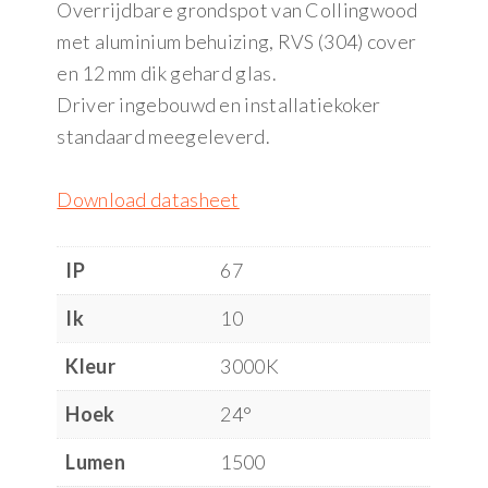
Overrijdbare grondspot van Collingwood
met aluminium behuizing, RVS (304) cover
en 12 mm dik gehard glas.
Driver ingebouwd en installatiekoker
standaard meegeleverd.
Download datasheet
IP
67
Ik
10
Kleur
3000K
Hoek
24°
Lumen
1500