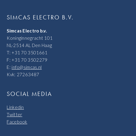
SIMCAS ELECTRO B.V.
Simcas Electro b.v.
Koninginnegracht 101
NL-2514 AL Den Haag
T: +31 70 3501661
F: +31 70 3502279
E:
info@simcas.nl
Kvk: 27263487
SOCIAL MEDIA
Linkedin
Twitter
Facebook