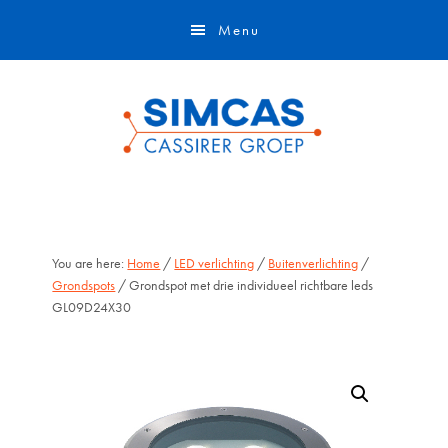
Door
Skip
Menu
naar
to
de
footer
hoofd
inhoud
You are here:
Home
/
LED verlichting
/
Buitenverlichting
/
Grondspots
/ Grondspot met drie individueel richtbare leds
GL09D24X30