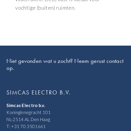
vochtige (buiten) ruimten.
Footer
Niet gevonden wat u zocht? Neem gerust contact
op.
SIMCAS ELECTRO B.V.
Simcas Electro b.v.
Koninginnegracht 101
NL-2514 AL Den Haag
T: +31 70 3501661