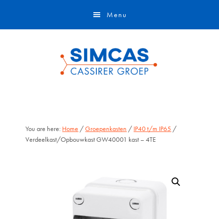
Door
Skip
Menu
naar
to
de
footer
hoofd
inhoud
You are here:
Home
/
Groepenkasten
/
IP40 t/m IP65
/
Verdeelkast/Opbouwkast GW40001 kast – 4TE