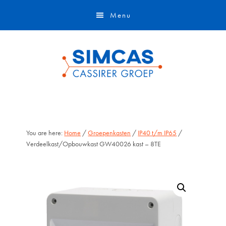
Door
Skip
Menu
naar
to
de
footer
hoofd
inhoud
You are here:
Home
/
Groepenkasten
/
IP40 t/m IP65
/
Verdeelkast/Opbouwkast GW40026 kast – 8TE