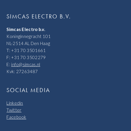
SIMCAS ELECTRO B.V.
Simcas Electro b.v.
Koninginnegracht 101
NL-2514 AL Den Haag
T: +31 70 3501661
F: +31 70 3502279
E:
info@simcas.nl
Kvk: 27263487
SOCIAL MEDIA
Linkedin
Twitter
Facebook