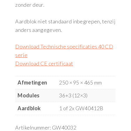
zonder deur.
Aardblok niet standaard inbegrepen, tenzij
anders aangegeven.
Download Technische specificaties 40 CD
serie
Download CE certificaat
Afmetingen
250 × 95 × 465 mm
Modules
36+3 (12×3)
Aardblok
1 of 2x GW40412B
Artikelnummer:
GW40032