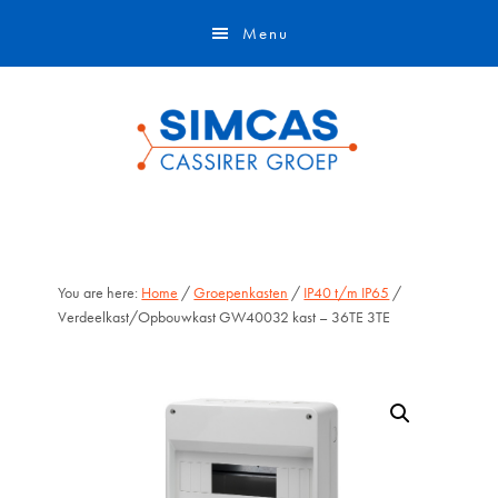
Door
Skip
Menu
naar
to
de
footer
hoofd
inhoud
You are here:
Home
/
Groepenkasten
/
IP40 t/m IP65
/
Verdeelkast/Opbouwkast GW40032 kast – 36TE 3TE