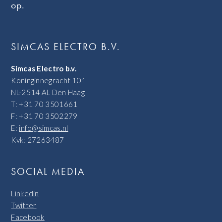
op.
SIMCAS ELECTRO B.V.
Simcas Electro b.v.
Koninginnegracht 101
NL-2514 AL Den Haag
T: +31 70 3501661
F: +31 70 3502279
E:
info@simcas.nl
Kvk: 27263487
SOCIAL MEDIA
Linkedin
Twitter
Facebook