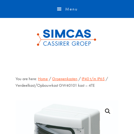
Door
Skip
Menu
naar
to
de
footer
hoofd
inhoud
You are here:
Home
/
Groepenkasten
/
IP40 t/m IP65
/
Verdeelkast/Opbouwkast GW40101 kast – 4TE