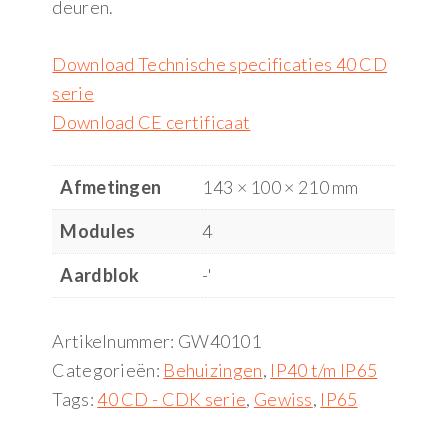
deuren.
Download Technische specificaties 40 CD
serie
Download CE certificaat
Afmetingen
143 × 100 × 210 mm
Modules
4
Aardblok
-'
Artikelnummer:
GW40101
Categorieën:
Behuizingen
,
IP40 t/m IP65
Tags:
40 CD - CDK serie
,
Gewiss
,
IP65