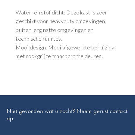
Water- en stof dicht: Deze kast is zeer
geschikt voor heavyduty omgevingen,
buiten, erg natte omgevingen en
technische ruimtes.
Mooi design: Mooi afgewerkte behuizing
met rookgrijze transparante deuren.
Footer
Niet gevonden wat u zocht? Neem gerust contact
op.