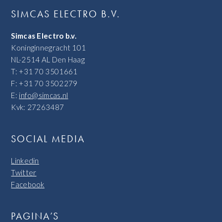
SIMCAS ELECTRO B.V.
Simcas Electro b.v.
Koninginnegracht 101
NL-2514 AL Den Haag
T: +31 70 3501661
F: +31 70 3502279
E:
info@simcas.nl
Kvk: 27263487
SOCIAL MEDIA
Linkedin
Twitter
Facebook
PAGINA’S