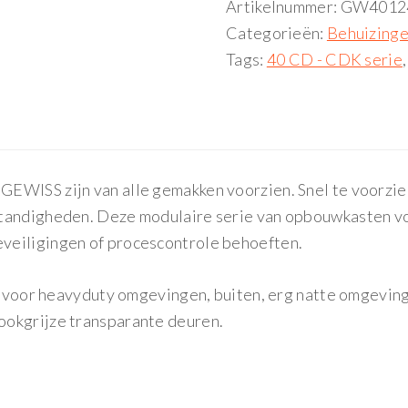
Artikelnummer:
GW4012
Categorieën:
Behuizing
Tags:
40 CD - CDK serie
EWISS zijn van alle gemakken voorzien. Snel te voorzie
standigheden. Deze modulaire serie van opbouwkasten vo
veiligingen of procescontrole behoeften.
kt voor heavyduty omgevingen, buiten, erg natte omgevin
ookgrijze transparante deuren.