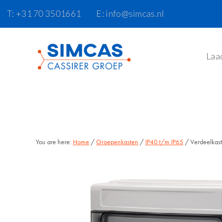
Door
Skip
T: +31 70 3501661
E: info@simcas.nl
naar
to
de
footer
hoofd
Laa
inhoud
You are here:
Home
/
Groepenkasten
/
IP40 t/m IP65
/ Verdeelkas