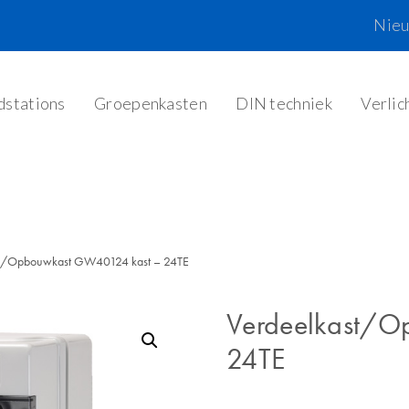
Nie
dstations
Groepenkasten
DIN techniek
Verlic
t/Opbouwkast GW40124 kast – 24TE
Verdeelkast/O
24TE