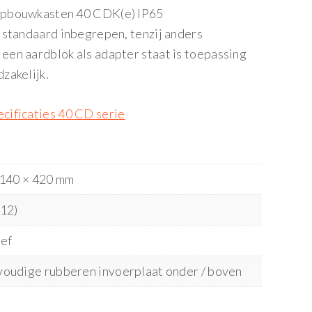
opbouwkasten 40 CDK(e) IP65
 standaard inbegrepen, tenzij anders
en aardblok als adapter staat is toepassing
zakelijk.
cificaties 40 CD serie
 140 × 420 mm
×12)
ief
oudige rubberen invoerplaat onder / boven