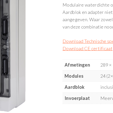
Modulaire waterdichte 
Aardblok en adapter niet
aangegeven. Waar zowel e
van deze combinatie nood
Download Technische spe
Download CE certificaat
Afmetingen
289 ×
Modules
24 (2
Aardblok
inclus
Invoerplaat
Meerv