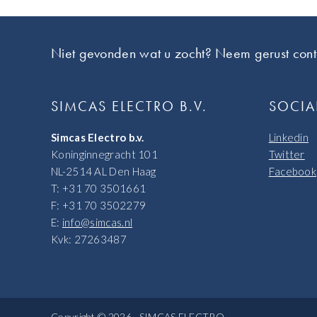
Footer
Niet gevonden wat u zocht? Neem gerust cont
SIMCAS ELECTRO B.V.
SOCIA
Simcas Electro b.v.
Linkedin
Koninginnegracht 101
Twitter
NL-2514 AL Den Haag
Facebook
T: +31 70 3501661
F: +31 70 3502279
E:
info@simcas.nl
Kvk: 27263487
Copyright © 2026 · SIMCAS ELECTRO