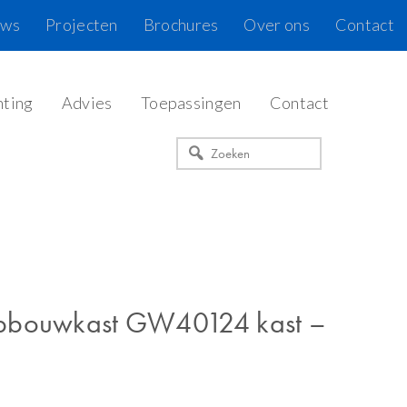
uws
Projecten
Brochures
Over ons
Contact
hting
Advies
Toepassingen
Contact
Zoeken
pbouwkast GW40124 kast –