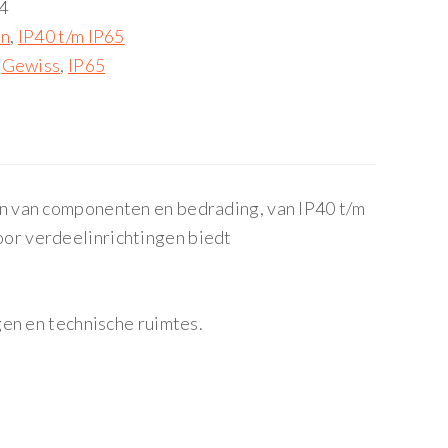
4
en
,
IP40 t/m IP65
,
Gewiss
,
IP65
n van componenten en bedrading, van IP40 t/m
or verdeelinrichtingen biedt
gen en technische ruimtes.